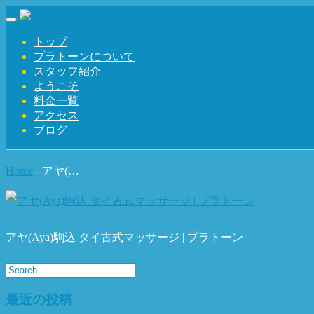
Toggle navigation
トップ
プラトーンについて
スタッフ紹介
ようこそ
料金一覧
アクセス
ブログ
Home
-
アヤ(…
アヤ(Aya)駒込 タイ古式マッサージ | プラトーン
最近の投稿