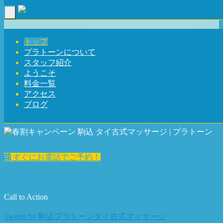
Toggle navigation
トップ
駒込 タイ古式マッサージ | プラトーン
プラトーンについて
スタッフ紹介
ようこそ
タイの伝統から生まれる究極の癒し、心と身体をリフ
料金一覧
レッシュ。
アクセス
ブログ
すぐにお電話でご予約！
Call to Action
Tweets by 駒込プラトーンタイ古式マッサージ