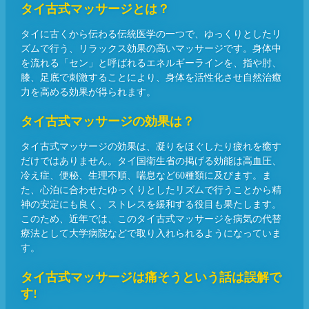
タイ古式マッサージとは？
タイに古くから伝わる伝統医学の一つで、ゆっくりとしたリ
ズムで行う、リラックス効果の高いマッサージです。身体中
を流れる「セン」と呼ばれるエネルギーラインを、指や肘、
膝、足底で刺激することにより、身体を活性化させ自然治癒
力を高める効果が得られます。
タイ古式マッサージの効果は？
タイ古式マッサージの効果は、凝りをほぐしたり疲れを癒す
だけではありません。タイ国衛生省の掲げる効能は高血圧、
冷え症、便秘、生理不順、喘息など60種類に及びます。ま
た、心泊に合わせたゆっくりとしたリズムで行うことから精
神の安定にも良く、ストレスを緩和する役目も果たします。
このため、近年では、このタイ古式マッサージを病気の代替
療法として大学病院などで取り入れられるようになっていま
す。
タイ古式マッサージは痛そうという話は誤解で
す!