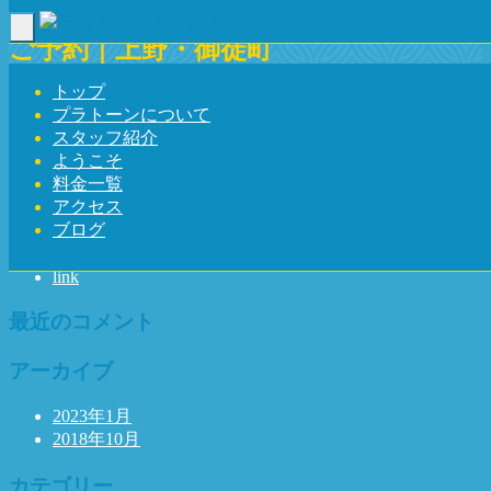
Toggle navigation
ご予約｜上野・御徒町
トップ
Home
-
Boo…
プラトーンについて
スタッフ紹介
ようこそ
料金一覧
アクセス
最近の投稿
ブログ
駒込 タイ古式マッサージ | プラトーン
link
最近のコメント
アーカイブ
2023年1月
2018年10月
カテゴリー